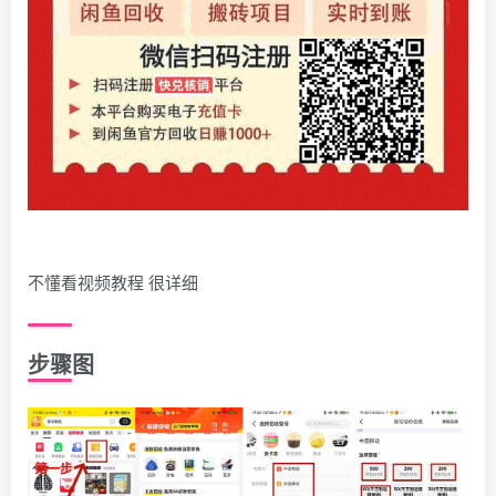
不懂看视频教程 很详细
步骤图